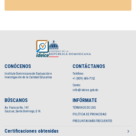
CONÓCENOS
CONTÁCTANOS
Instituto Dominicano de Evaluación e
Teléfono
Investigación de la Calidad Educativa
+1 (809) 686-7152
Correo
info
ideice.gob.do
BÚSCANOS
INFÓRMATE
Av. Francia No. 141
TÉRMINOS DE USO
Gazcue, Santo Domingo, D.N.
POLÍTICA DE PRIVACIDAD
PREGUNTAS MÁS FRECUENTES
Certificaciones obtenidas