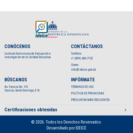
CONÓCENOS
CONTÁCTANOS
Instituto Dominicano de Evaluación e
Teléfono
Investigación de la Calidad Educativa
+1 (809) 686-7152
Correo
info
ideice.gob.do
BÚSCANOS
INFÓRMATE
Av. Francia No. 141
TÉRMINOS DE USO
Gazcue, Santo Domingo, D.N.
POLÍTICA DE PRIVACIDAD
PREGUNTAS MÁS FRECUENTES
Certificaciones obtenidas
© 2026. Todos los Derechos Reservados.
Desarrollado por IDEICE