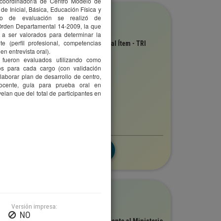
o, coordinador/a de Centro Modelo de
de Inicial, Básica, Educación Física y
olección
ceso de evaluación se realizó de
DEICE
 Orden Departamental 14-2009, la que
s a ser valorados para determinar la
ítulo
 (perfil profesional, competencias
ntroducción a la Teoría de Respuestas al Ítem - TRI
n entrevista oral).
utor(es)
 fueron evaluados utilizando como
aldés Veloz, Héctor
cos para cada cargo (con validación
elaborar plan de desarrollo de centro,
ersión digital
docente, guía para prueba oral en
Edición completa
Investigación
velan que del total de participantes en
5,743
olección
DEICE
Versión impresa:
ítulo
NO