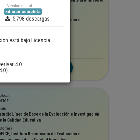
valuación de ingreso del personal docente al Ministerio
Versión digital:
e Educación
Edición completa
utor(es)
5,798 descargas
DEICE, Instituto Dominicano de Evaluación e
nvestigación de la Calidad Educativa
ersión digital
ción está bajo Licencia
Edición completa
Evaluación
erivar 4.0
5,798
4.0)
olección
DEICE
ítulo
studio Línea de Base de la Evaluación e Investigación
e la Calidad Educativa
utor(es)
DEICE, Instituto Dominicano de Evaluación e
nvestigación de la Calidad Educativa