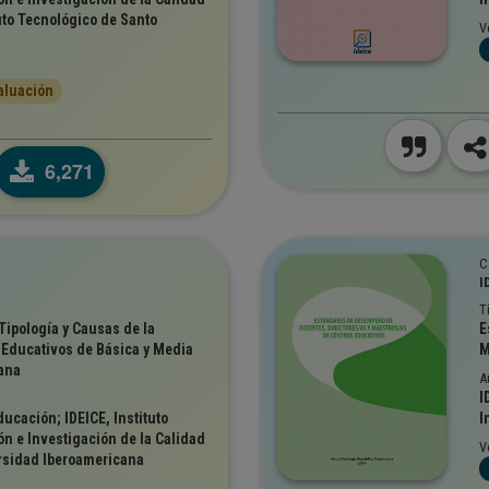
uto Tecnológico de Santo
V
aluación
6,271
C
I
T
Tipología y Causas de la
E
s Educativos de Básica y Media
M
ana
A
I
ucación; IDEICE, Instituto
I
n e Investigación de la Calidad
V
rsidad Iberoamericana