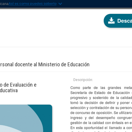
nicana
Desca
ESTIGACIÓN
SERVICIOS
PROGRAMAS
EVENTOS
TRANSPARENC
ersonal docente al Ministerio de Educación
CIONES
Descripción:
no de Evaluación e
Como parte de las grandes metas 
Educativa
Secretaría de Estado de Educación 
progresivo y sostenido de la calidad
tomó la decisión de definir y poner e
por autor(es)
Filtrar por descriptor(es)
selección y contratación de su perso
de concurso de oposición. Se utiliza
cione una opción
Seleccione una opción
ingreso y del desempeño congruen
gestión de la calidad con énfasis en e
En esta oportunidad el llamado a con