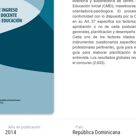
director/a y subdirector/a de centr
Educación Inicial (CMEI), maestros/as 
C
orientador/a-psicólogo/a. El pro
I
conformidad con lo dispuesto por la
en su Art. 37 especifica los factore
T
aprobación o no de cada postulante
nternacional IDEICE 2013
I
generales, planificación y desempeño e
A
Cada uno de los factores citados
cano de Evaluación e
V
instrumentos cuestionarios específi
dad Educativa
profesionales pertinente), guía para 
V
guía para elaborar planificación 
entrevista. Los resultados globales re
vestigación
el concurso (2,633).
5,168
C
I
Año de publicación:
País:
T
2014
República Dominicana