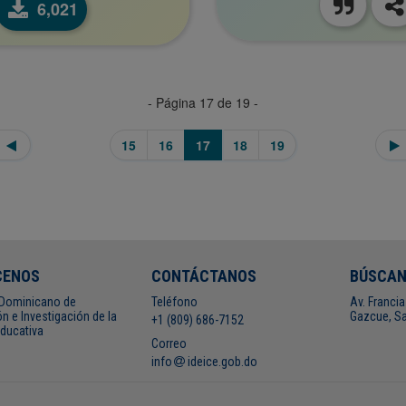
6,021
- Página 17 de 19 -
15
16
17
18
19
CENOS
CONTÁCTANOS
BÚSCA
o Dominicano de
Teléfono
Av. Francia
n e Investigación de la
Gazcue, Sa
+1 (809) 686-7152
Educativa
Correo
info
ideice.gob.do