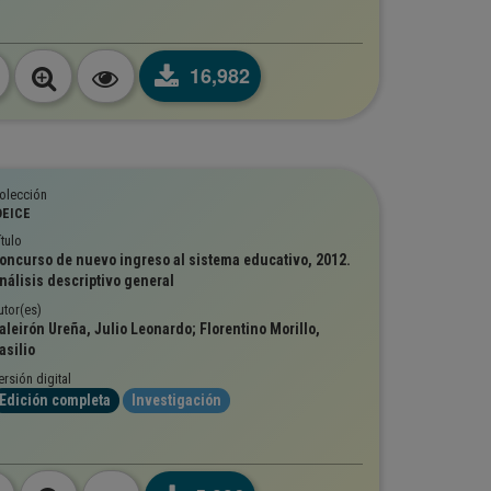
16,982
olección
DEICE
ítulo
oncurso de nuevo ingreso al sistema educativo, 2012.
nálisis descriptivo general
utor(es)
aleirón Ureña, Julio Leonardo; Florentino Morillo,
asilio
ersión digital
Edición completa
Investigación