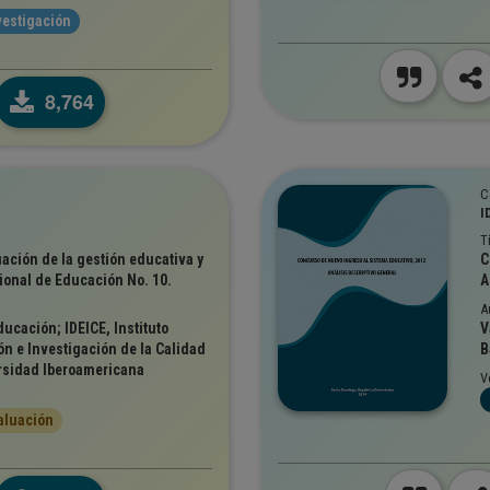
vestigación
8,764
C
I
T
uación de la gestión educativa y
C
ional de Educación No. 10.
A
A
ucación; IDEICE, Instituto
V
n e Investigación de la Calidad
B
rsidad Iberoamericana
V
aluación