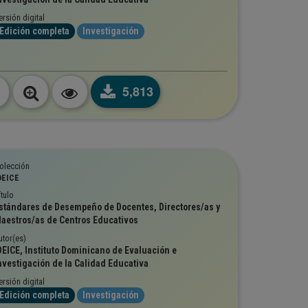
ersión digital
Edición completa
Investigación
5,813
olección
DEICE
ítulo
stándares de Desempeño de Docentes, Directores/as y
aestros/as de Centros Educativos
utor(es)
DEICE, Instituto Dominicano de Evaluación e
nvestigación de la Calidad Educativa
ersión digital
Edición completa
Investigación