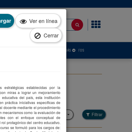
rgar
Ver en línea
Cerrar
IA
PUBLICACIONES
NOTICIAS
CONTACTOS
MÁS
estratégicas establecidas por la
con miras a lograr un mejoramiento
 educativa del país, esta institución
n práctica iniciativas específicas de
Filtrar por colección
nal docente mediante el procedimiento
ron mecanismos como la evaluación de
Filtrar
Seleccione una opción
tes con el enfoque conceptual de
l rol protagónico del centro educativo.
curso se formuló para los cargos de: