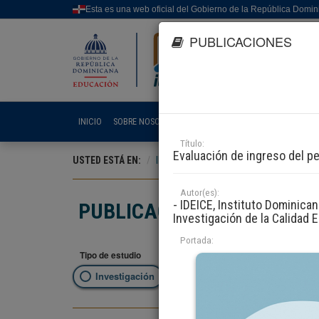
Esta es una web oficial del Gobierno de la República Domi
PUBLICACIONES
INICIO
SOBRE NOSOTROS
LÍNEAS DE EVALUACIÓN E INV
Título:
Evaluación de ingreso del p
USTED ESTÁ EN:
INICIO
DOCUMENTACIÓN
PUBLICA
Autor(es):
- IDEICE, Instituto Dominica
PUBLICACIONES
Investigación de la Calidad 
Portada:
Tipo de estudio
Filtrar 
Investigación
Evaluación
Selec