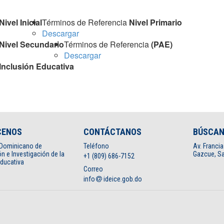
Nivel Inicial
Términos de Referencia
Nivel Primario
Descargar
Nivel Secundario
Términos de Referencia
(PAE)
Descargar
Inclusión Educativa
CENOS
CONTÁCTANOS
BÚSCA
o Dominicano de
Teléfono
Av. Francia
n e Investigación de la
Gazcue, Sa
+1 (809) 686-7152
Educativa
Correo
info
ideice.gob.do