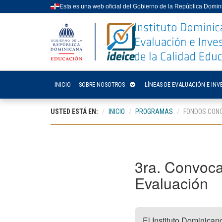
Esta es una web oficial del Gobierno de la República Domi
INICIO
SOBRE NOSOTROS
LÍNEAS DE EVALUACIÓN E INV
USTED ESTÁ EN:
INICIO
PROGRAMAS
FONDOS CONC
3ra. Convoca
Evaluación
El Instituto Dominican