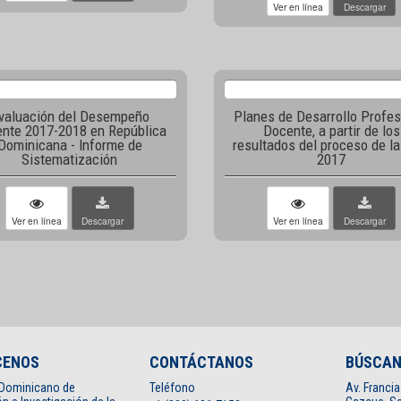
Ver en línea
Descargar
valuación del Desempeño
Planes de Desarrollo Profes
nte 2017-2018 en República
Docente, a partir de los
Dominicana - Informe de
resultados del proceso de l
Sistematización
2017
Ver en línea
Descargar
Ver en línea
Descargar
CENOS
CONTÁCTANOS
BÚSCA
o Dominicano de
Teléfono
Av. Francia