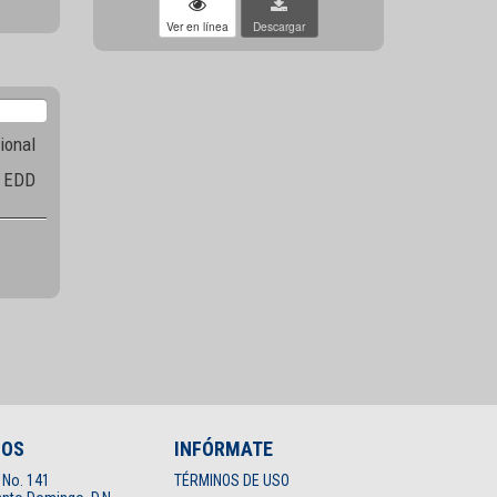
Ver en línea
Descargar
ional
a EDD
NOS
INFÓRMATE
 No. 141
TÉRMINOS DE USO