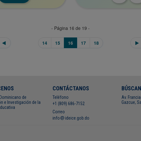
- Página 16 de 19 -
14
15
16
17
18
CENOS
CONTÁCTANOS
BÚSCA
o Dominicano de
Teléfono
Av. Francia
n e Investigación de la
Gazcue, Sa
+1 (809) 686-7152
Educativa
Correo
info
ideice.gob.do