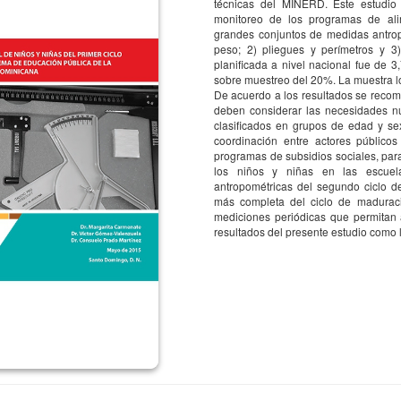
técnicas del MINERD. Este estudio
monitoreo de los programas de ali
C
grandes conjuntos de medidas antrop
I
peso; 2) pliegues y perímetros y 
planificada a nivel nacional fue de 
T
e la supervisión en gestión
sobre muestreo del 20%. La muestra lo
C
De acuerdo a los resultados se recom
el MINERD sobre el logro de los
d
deben considerar las necesidades nut
O
clasificados en grupos de edad y se
A
coordinación entre actores público
I
programas de subsidios sociales, par
I
los niños y niñas en las escuel
antropométricas del segundo ciclo d
S
aluación
más completa del ciclo de maduraci
V
mediciones periódicas que permitan an
resultados del presente estudio como 
3,543
C
G