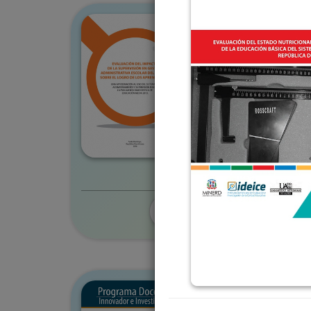
Colección
IDEICE
Título
Evaluación del impacto d
administrativa escolar d
aprendizajes
Autor(es)
Morales Romero, Daniel
Versión digital
Edición completa
Ev
Colección
IDEICE