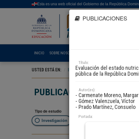
Esta es una web oficial del Gobierno de la República Domi
PUBLICACIONES
INICIO
SOBRE NOSOTROS
LÍNEAS DE EVALUACIÓN E INV
Título:
Evaluación del estado nutric
USTED ESTÁ EN:
INICIO
DOCUMENTACIÓN
PUBLICA
pública de la República Dom
PUBLICACIONES
Autor(es):
- Carmenate Moreno, Margar
- Gómez Valenzuela, Víctor
- Prado Martínez, Consuelo
Tipo de estudio
Filtrar 
Portada:
Investigación
Evaluación
Selec