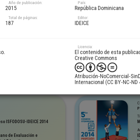
T
Año de publicación:
País:
2015
República Dominicana
dor e Investigador.
L
el aula Reflexiones desde la
E
Total de páginas:
Editor:
e
187
IDEICE
A
cano de Evaluación e
U
dad Educativa
E
Licencia:
V
so.
El contenido de esta publica
vestigación
Creative Commons
3,333
Atribución-NoComercial-SinD
Internacional (CC BY-NC-ND 
C
P
T
eso ISFODOSU-IDEICE 2014
M
A
cano de Evaluación e
I