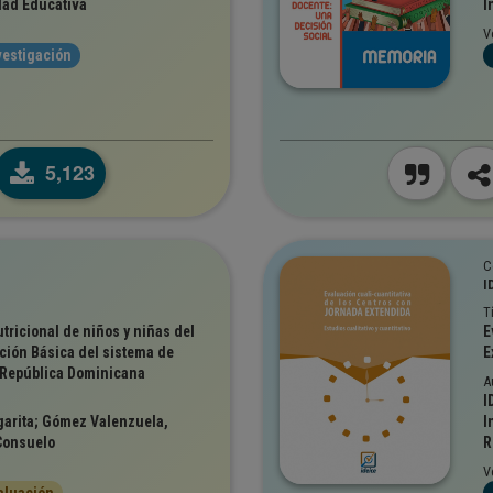
dad Educativa
I
V
vestigación
5,123
C
I
T
tricional de niños y niñas del
E
ción Básica del sistema de
E
 República Dominicana
A
I
arita; Gómez Valenzuela,
I
 Consuelo
R
V