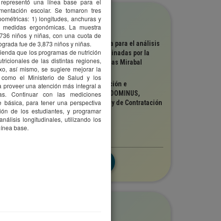
 representó una línea base para el
mentación escolar. Se tomaron tres
olección
ométricas: 1) longitudes, anchuras y
DEICE
3) medidas ergonómicas. La muestra
3,736 niños y niñas, con una cuota de
ítulo
grada fue de 3,873 niños y niñas.
onstrucción de indicadores de medida para el análisis
ienda que los programas de nutrición
e las intervenciones educativas coordinadas por la
ricionales de las distintas regiones,
ficina Técnica de la Provincia Hermanas Mirabal
xo, así mismo, se sugiere mejorar la
utor(es)
s como el Ministerio de Salud y los
DEICE, Instituto Dominicano de Evaluación e
a proveer una atención más integral a
nvestigación de la Calidad Educativa; DOMINUS,
as. Continuar con las mediciones
e básica, para tener una perspectiva
ervicios Integrales de Intermediación y de Contratación
ón de los estudiantes, y programar
ersión digital
álisis longitudinales, utilizando los
Edición completa
Investigación
línea base.
2,588
olección
eneral