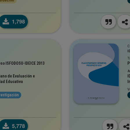
aluación
1,798
C
I
T
eso ISFODOSU-IDEICE 2013
P
A
cano de Evaluación e
I
dad Educativa
I
V
vestigación
5,778