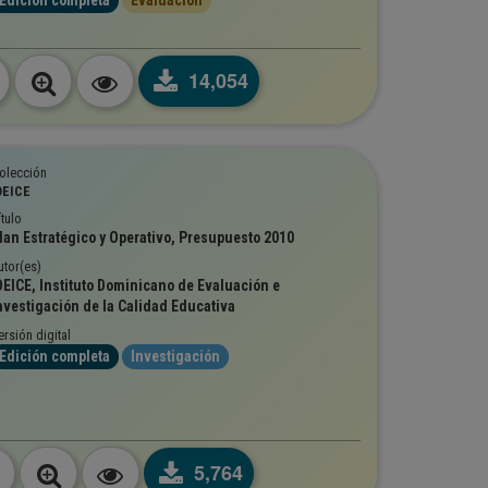
Edición completa
Evaluación
14,054
olección
DEICE
ítulo
lan Estratégico y Operativo, Presupuesto 2010
utor(es)
DEICE, Instituto Dominicano de Evaluación e
nvestigación de la Calidad Educativa
ersión digital
Edición completa
Investigación
5,764