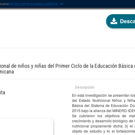
nicana
Desca
ESTIGACIÓN
SERVICIOS
PROGRAMAS
EVENTOS
TRANSPARENC
ional de niños y niñas del Primer Ciclo de la Educación Básic
CIONES
inicana
Descripción:
ita
En esta investigación se presentan lo
del Estado Nutricional Niños y Niñ
Básica del Sistema de Educación Dom
por autor(es)
Filtrar por descriptor(es)
2015 bajo la alianza del MINERD-ID
Se cubrieron los objetivos de vist
cione una opción
Seleccione una opción
crecimiento y desarrollo biológico de 
nutricional propiamente dicha; 3) el
objeto de estudio y 4) el fortalecimi