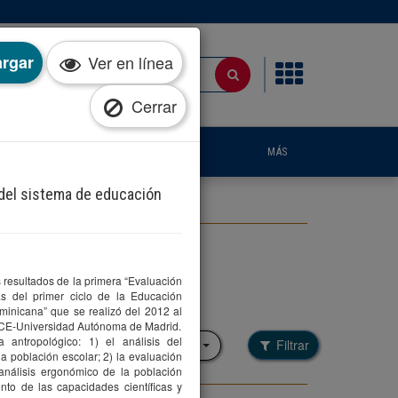
rgar
Ver en línea
Cerrar
IA
PUBLICACIONES
NOTICIAS
MÁS
a del sistema de educación
s resultados de la primera “Evaluación
as del primer ciclo de la Educación
inicana” que se realizó del 2012 al
Filtrar por colección
ECE-Universidad Autónoma de Madrid.
a antropológico: 1) el análisis del
Filtrar
Seleccione una opción
la población escolar; 2) la evaluación
 análisis ergonómico de la población
ento de las capacidades científicas y