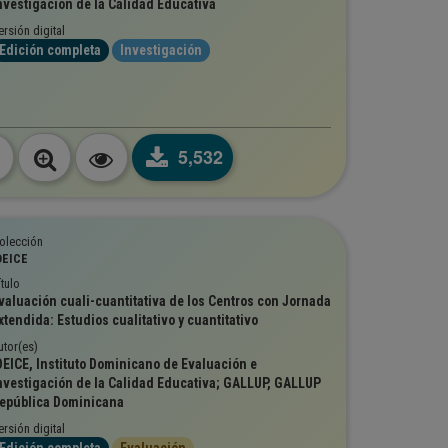
nvestigación de la Calidad Educativa
ersión digital
Edición completa
Investigación
5,532
olección
DEICE
ítulo
valuación cuali-cuantitativa de los Centros con Jornada
xtendida: Estudios cualitativo y cuantitativo
utor(es)
DEICE, Instituto Dominicano de Evaluación e
nvestigación de la Calidad Educativa; GALLUP, GALLUP
epública Dominicana
ersión digital