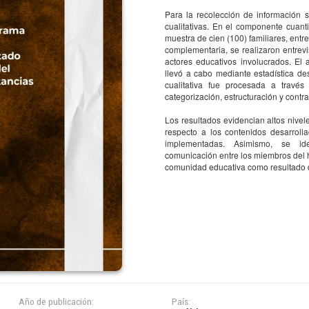
Para la recolección de información s
C
cualitativas. En el componente cuant
I
muestra de cien (100) familiares, ent
complementaria, se realizaron entrevi
T
bas PISA en la generación de
actores educativos involucrados. El a
I
llevó a cabo mediante estadística des
el Sistema Educativo Dominicano
á
cualitativa fue procesada a través
d
categorización, estructuración y contra
l
cano de Evaluación e
dad Educativa
A
Los resultados evidencian altos nivele
I
respecto a los contenidos desarroll
implementadas. Asimismo, se ide
I
comunicación entre los miembros del 
V
comunidad educativa como resultado d
84
C
I
Año de publicación:
País: