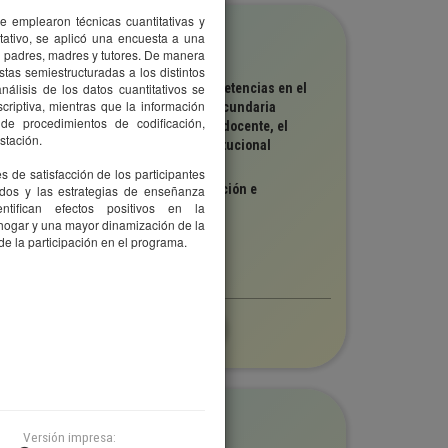
e emplearon técnicas cuantitativas y
olección
itativo, se aplicó una encuesta a una
DEICE
re padres, madres y tutores. De manera
stas semiestructuradas a los distintos
ítulo
nálisis de los datos cuantitativos se
mplementación del currículo por competencias en el
criptiva, mientras que la información
rea de matemática en la educación secundaria
 de procedimientos de codificación,
ominicana: un análisis de la práctica docente, el
stación.
iderazgo pedagógico y la gestión institucional
utor(es)
s de satisfacción de los participantes
DEICE, Instituto Dominicano de Evaluación e
ados y las estrategias de enseñanza
ntifican efectos positivos en la
nvestigación de la Calidad Educativa
hogar y una mayor dinamización de la
ersión digital
e la participación en el programa.
Edición completa
202
olección
DEICE
Versión impresa: