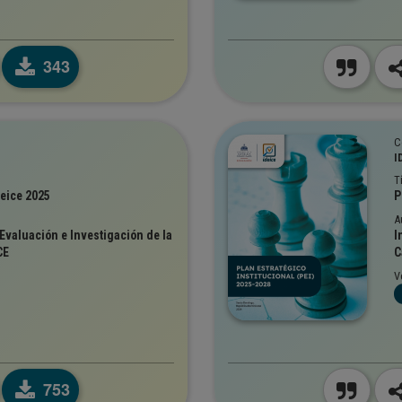
343
C
I
T
deice 2025
P
A
Evaluación e Investigación de la
I
CE
C
V
753