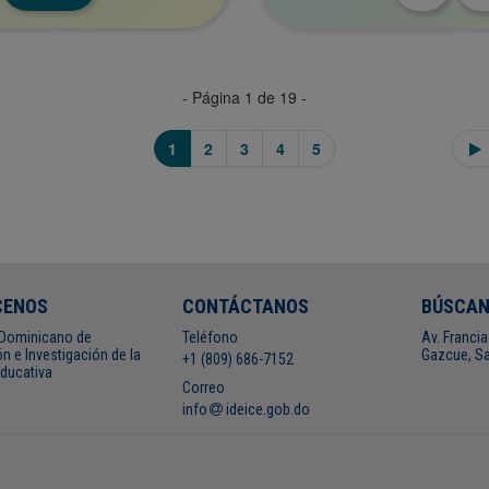
- Página 1 de 19 -
1
2
3
4
5
CENOS
CONTÁCTANOS
BÚSCA
o Dominicano de
Teléfono
Av. Francia
n e Investigación de la
Gazcue, Sa
+1 (809) 686-7152
Educativa
Correo
info
ideice.gob.do