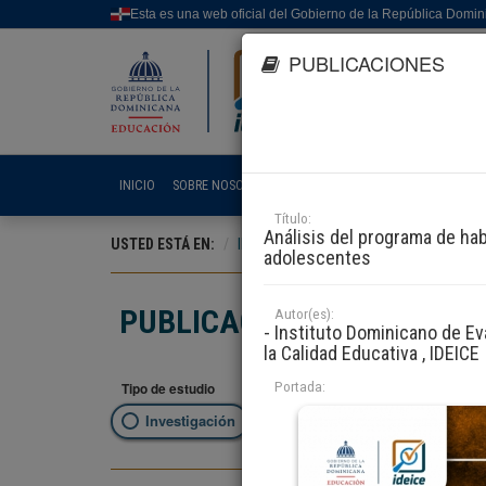
Esta es una web oficial del Gobierno de la República Domi
PUBLICACIONES
INICIO
SOBRE NOSOTROS
LÍNEAS DE EVALUACIÓN E INV
Título:
Análisis del programa de ha
USTED ESTÁ EN:
INICIO
DOCUMENTACIÓN
PUBLICA
adolescentes
PUBLICACIONES
Autor(es):
- Instituto Dominicano de Ev
la Calidad Educativa , IDEICE
Portada:
Tipo de estudio
Filtrar 
Investigación
Evaluación
Selec