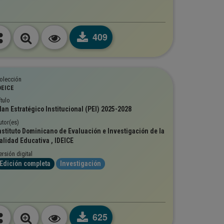
409
olección
DEICE
ítulo
lan Estratégico Institucional (PEI) 2025-2028
utor(es)
nstituto Dominicano de Evaluación e Investigación de la
alidad Educativa , IDEICE
ersión digital
Edición completa
Investigación
625