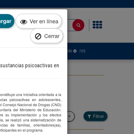
rgar
Ver en línea
Cerrar
IA
PUBLICACIONES
NOTICIAS
CONTACTOS
MÁS
 sustancias psicoactivas en
nstituye una iniciativa orientada a la
ias psicoactivas en adolescentes,
 el Consejo Nacional de Drogas (CND)
Filtrar por colección
nitaria del Ministerio de Educación.
bre su implementación y los efectos
Filtrar
Seleccione una opción
ia, se realizó una sistematización de
cias de familias, orientadores(as),
articipantes en el programa.