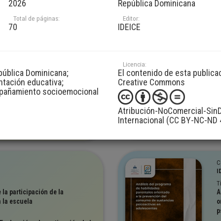
2026
República Dominicana
T
lturales y laborales de la
I
Total de páginas:
Editor:
ntal masculina en la educación
P
70
IDEICE
ario
A
I
Evaluación e Investigación de la
C
CE
Licencia:
V
pública Dominicana;
El contenido de esta publica
ntación educativa;
Creative Commons
mpañamiento socioemocional
Atribución-NoComercial-SinD
368
Internacional (CC BY-NC-ND 
C
I
T
 la participación de la
A
 la escuela
o
p