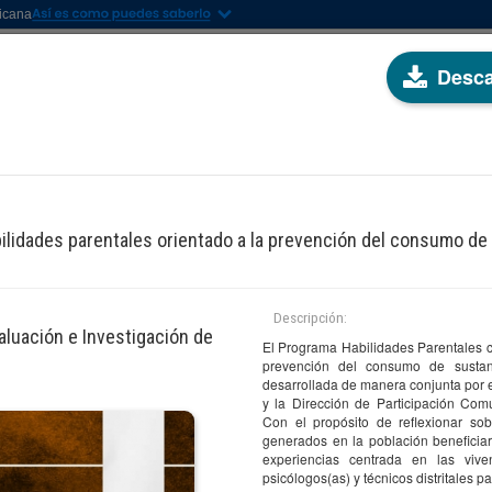
nicana
Desca
ESTIGACIÓN
SERVICIOS
PROGRAMAS
EVENTOS
TRANSPARENC
bilidades parentales orientado a la prevención del consumo de
CIONES
Descripción:
aluación e Investigación de
El Programa Habilidades Parentales co
prevención del consumo de sustanc
desarrollada de manera conjunta por
por autor(es)
Filtrar por descriptor(es)
y la Dirección de Participación Comu
Con el propósito de reflexionar so
cione una opción
Seleccione una opción
generados en la población beneficiar
experiencias centrada en las viven
psicólogos(as) y técnicos distritales p