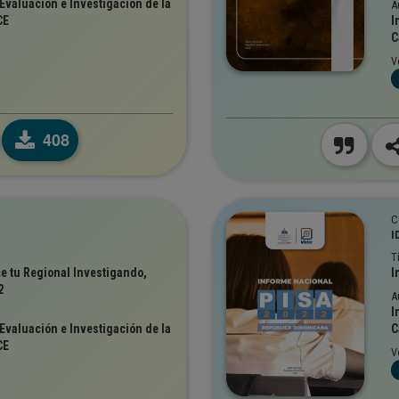
Evaluación e Investigación de la
A
CE
I
C
V
408
C
I
T
 tu Regional Investigando,
I
2
A
I
Evaluación e Investigación de la
C
CE
V