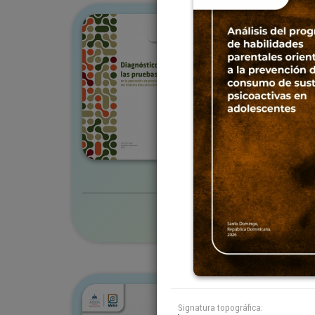
Colección
IDEICE
Título
Diagnóstico de las prue
propuestas de mejora d
Autor(es)
IDEICE, Instituto Domini
Investigación de la Cali
Versión digital
Edición completa
Colección
IDEICE
Signatura topográfica: