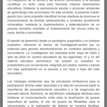
IDEICE
constituye un factor clave para favorecer mejores desempeños
educativos, fortalecer la permanencia escolar y promover ambientes
Título
de aprendizaje más armoniosos. En este contexto, la presente investi­
Diagnóstico de las pruebas PISA en la generación de propuestas
gación tuvo como propósito identificar formas efectivas de promover el
de mejora del Sistema Educativo Dominicano
involucramiento de familias pertenecientes a contextos socialmente
Autor(es)
vulnerables, mediante la implementación y sistematización de un
IDEICE, Instituto Dominicano de Evaluación e Investigación de la
proceso formativo orientado al fortalecimiento del vínculo entre es­
Calidad Educativa
cuela, familia y comunidad.
Versión digital
El estudio se desarrolló desde un paradigma pragmático y un enfoque
Edición completa
cualitativo, utili­zando el diseño de investigación-acción por su
potencial para generar transformaciones en contextos educativos y
comunitarios. La investigación fue realizada entre mayo de 2023 y
abril de 2024 en centros educativos de las regionales 12 y 15 del
sistema educativo dominica­no. Se empleó un muestreo no
probabilístico por conveniencia, integrado por padres, madres y tutores
con baja participación en la escuela y con hijos e hijas del nivel
secundario.
79
Los hallazgos evidencian que las principales limitaciones para la
participación familiar están asociadas a la falta de conciencia sobre la
importancia del acompañamiento educativo y a las exigencias del
mercado laboral. Asimismo, se identificaron estrategias efectivas para
fortalecer el involucramiento, entre ellas la focalización de grupos
específicos de padres, el uso de grupos de WhatsApp para la
comunicación y la realización de talleres en horarios flexibles.