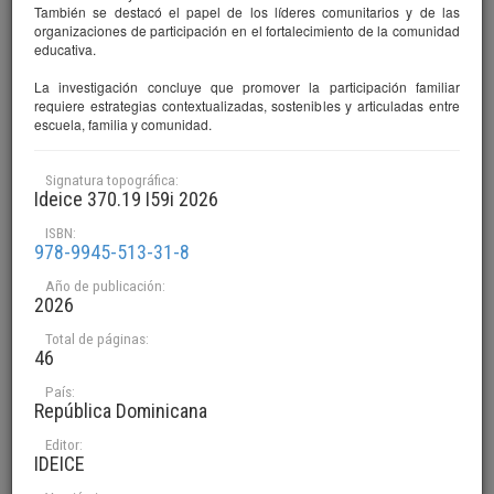
También se destacó el papel de los líderes comunitarios y de las
organizaciones de participación en el fortalecimiento de la comunidad
educativa.
La investigación concluye que promover la participación familiar
requiere estrategias contextualizadas, sostenibles y articuladas entre
escuela, familia y comunidad.
Signatura topográfica:
Ideice 370.19 I59i 2026
ISBN:
978-9945-513-31-8
Colección
IDEICE
Año de publicación:
Título
2026
Implementación del currículo por competencias en el área de
matemática en la educación secundaria dominicana: un análisis
Total de páginas:
46
de la práctica docente, el liderazgo pedagógico y la gestión
institucional
País:
Autor(es)
República Dominicana
IDEICE, Instituto Dominicano de Evaluación e Investigación de la
Editor:
Calidad Educativa
IDEICE
Versión digital