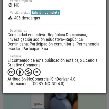
Versión impresa:
Edición completa
NO
Edición completa
Versión digital:
408 descargas
Descriptores:
196
Comunidad educativa--República Dominicana;
Investigación acción educativa--República
Dominicana; Participación comunitaria; Permanencia
escolar; Participaci&oa.
Licencia:
El contenido de esta publicación está bajo Licencia
Creative Commons
Atribución-NoComercial-SinDerivar 4.0
Internacional (CC BY-NC-ND 4.0)