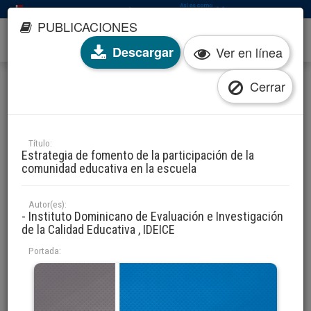
Esta es una web oficial del Gobierno de la República Dominicana
PUBLICACIONES
Descargar
Ver en línea
Cerrar
PUBLICACIONES
Tipo de estudio
Título:
Estrategia de fomento de la participación de la
Investigación
Evaluación
comunidad educativa en la escuela
Filtrar por autor(es)
Autor(es):
Seleccione una opción
- Instituto Dominicano de Evaluación e Investigación
de la Calidad Educativa , IDEICE
Filtrar por descriptor(es)
Portada:
Seleccione una opción
Filtrar por colección