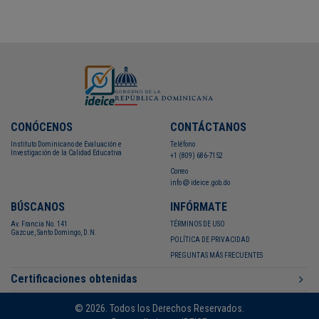
CONÓCENOS
CONTÁCTANOS
Instituto Dominicano de Evaluación e
Teléfono
Investigación de la Calidad Educativa
+1 (809) 686-7152
Correo
info
ideice.gob.do
BÚSCANOS
INFÓRMATE
Av. Francia No. 141
TÉRMINOS DE USO
Gazcue, Santo Domingo, D.N.
POLÍTICA DE PRIVACIDAD
PREGUNTAS MÁS FRECUENTES
Certificaciones obtenidas
© 2026. Todos los Derechos Reservados.