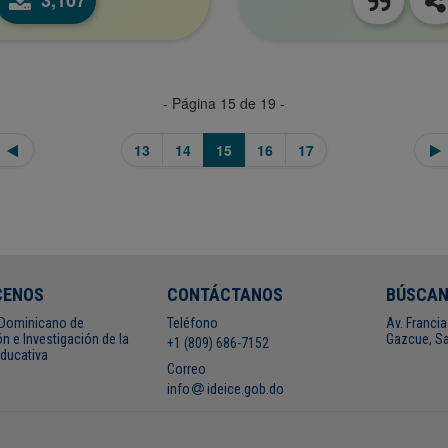
3,107
- Página 15 de 19 -
13
14
15
16
17
CENOS
CONTÁCTANOS
BÚSCA
o Dominicano de
Teléfono
Av. Francia
n e Investigación de la
Gazcue, Sa
+1 (809) 686-7152
Educativa
Correo
info
ideice.gob.do