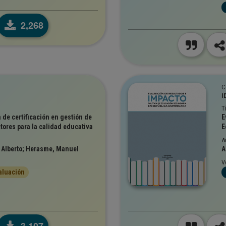
2,268
C
I
T
de certificación en gestión de
E
tores para la calidad educativa
E
A
, Alberto; Herasme, Manuel
A
V
aluación