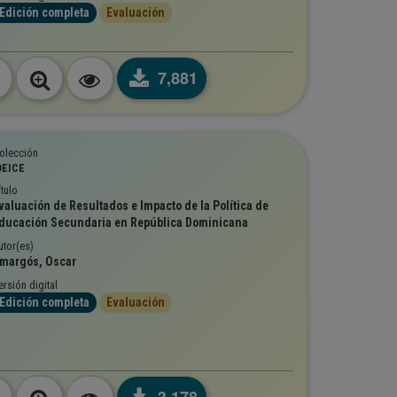
Edición completa
Evaluación
7,881
olección
DEICE
ítulo
valuación de Resultados e Impacto de la Política de
ducación Secundaria en República Dominicana
utor(es)
margós, Oscar
ersión digital
Edición completa
Evaluación