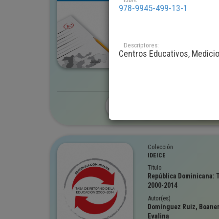
¿Son las Pruebas Nacion
978-9945-499-13-1
realizar comparaciones 
Autor(es)
Morales Romero, Daniel
Versión digital
Descriptores:
Centros Educativos, Medici
Edición completa
In
Colección
IDEICE
Título
República Dominicana: T
2000-2014
Autor(es)
Domínguez Ruiz, Boaner
Evalina