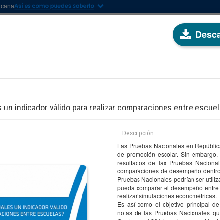
nicana
Desca
ESTIGACIÓN
SERVICIOS
PROGRAMAS
EVENTOS
TRANSPARENC
 un indicador válido para realizar comparaciones entre escue
CIONES
Descripción:
Las Pruebas Nacionales en República
de promoción escolar. Sin embargo, 
resultados de las Pruebas Nacional
comparaciones de desempeño dentro d
por autor(es)
Filtrar por descriptor(es)
Pruebas Nacionales podrían ser utili
pueda comparar el desempeño entre 
cione una opción
Seleccione una opción
realizar simulaciones econométricas.
Es así como el objetivo principal de
notas de las Pruebas Nacionales que