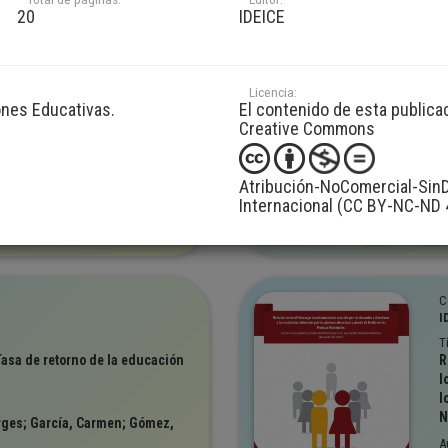
ales un indicador válido para
D
20
IDEICE
entre escuelas?
y
d
A
N
Licencia:
ones Educativas.
El contenido de esta publica
vestigación
V
Creative Commons
Atribución-NoComercial-SinD
Internacional (CC BY-NC-ND 
3,475
C
I
T
asa de retorno de la educación
R
l
l
N
ges; García, Carmen; Gómez,
A