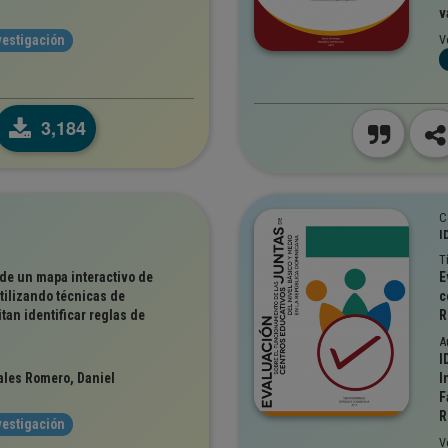
v
vestigación
V
3,184
C
I
T
 de un mapa interactivo de
E
tilizando técnicas de
c
an identificar reglas de
R
A
I
ales Romero, Daniel
I
F
R
vestigación
V