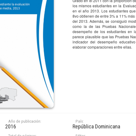
Grado en el 2011 con la proporción d
los mismos estudiantes en la Evalua
C
en el año 2013. Los estudiantes que
I
8vo obtienen de entre 3% a 11% más r
del 2013. Además, se consiguió mostr
T
como la de las Pruebas Nacionales
nternacional IDEICE 2015
U
desempeño de los estudiantes en la
G
parece plausible que las Pruebas N
cano de Evaluación e
A
indicador del desempeño educativo 
dad Educativa
C
elaborar comparaciones entre ellas.
V
vestigación
1,364
C
Año de publicación:
País:
I
2016
República Dominicana
T
Total de páginas:
Editor: