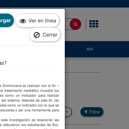
rgar
Ver en línea
Cerrar
IA
PUBLICACIONES
NOTICIAS
MÁS
las?
 Dominicana se realizan con el fin ¬
el tratamiento mediático muestra los
es como un indicador para realizar
el sistema. Además de este fin, las
Filtrar por colección
zadas como un indicador con el que se
escuelas o ser una herramienta para
Filtrar
Seleccione una opción
 esta investigación es relacionar las
 obtuvieron los estudiantes de 8vo.