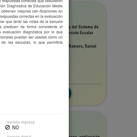
e respuestas correctas que obtuvieron
ción Diagnóstica de Educación Media
olección
 obtienen mejores cali¬ficaciones en
DEICE
espuestas correctas en la evaluación
ar que tanto las notas de la escuela
ítulo
 predicen de forma consistente el
so alternativo de datos administrativos del Sistema de
 evaluación diagnóstica por lo que
estión de Centros para estimar la Deserción Escolar
acionales puedan ser usadas como un
utor(es)
de las escuelas, lo que permitiría
ooper, Ryan; Mones, Patricia; Morales Romero, Daniel
ersión digital
Edición completa
Investigación
3,323
olección
Versión impresa:
DEICE
NO
ítulo
Versión digital: