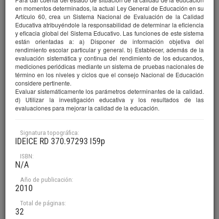
Periódicas
en momentos determinados, la actual Ley General de Educación en su
Artículo 60, crea un Sistema Nacional de Evaluación de la Calidad
Título
Educativa atribuyéndole la responsabilidad de determinar la eficiencia
Memoria IDEICE 2010
y eficacia global del Sistema Educativo. Las funciones de este sistema
Autor(es)
están orientadas a: a) Disponer de información objetiva del
IDEICE, Instituto Dominicano de Evaluación e Investigación de la
rendimiento escolar particular y general. b) Establecer, además de la
Calidad Educativa
evaluación sistemática y continua del rendimiento de los educandos,
mediciones periódicas mediante un sistema de pruebas nacionales de
Versión digital
término en los niveles y ciclos que el consejo Nacional de Educación
Edición completa
Investigación
considere pertinente.
Evaluar sistemáticamente los parámetros determinantes de la calidad.
d) Utilizar la investigación educativa y los resultados de las
evaluaciones para mejorar la calidad de la educación.
Signatura topográfica:
IDEICE RD 370.97293 I59p
5,220
ISBN:
N/A
Año de publicación:
2010
Total de páginas:
32