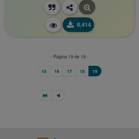
8,414
- Página 19 de 19 -
15
16
17
18
19