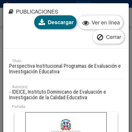
Esta es una web oficial del Gobierno de la República Dominicana
PUBLICACIONES
Descargar
Ver en línea
Cerrar
PUBLICACIONES
Tipo de estudio
Título:
Perspectiva Institucional Programas de Evaluación e
Investigación
Evaluación
Investigación Educativa
Filtrar por autor(es)
Autor(es):
Seleccione una opción
- IDEICE, Instituto Dominicano de Evaluación e
Investigación de la Calidad Educativa
Filtrar por descriptor(es)
Portada:
Seleccione una opción
Filtrar por colección