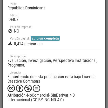
País:
República Dominicana
Editor:
IDEICE
Versión impresa:
NO
Edición completa
Versión digital:
8,414 descargas
Colección
Periódicas
Descriptores:
Evaluación, Investigación, Perspectiva Institucional,
Título
Memoria 1er. Congreso Internacional IDEICE 2010
Programa.
Autor(es)
Licencia:
IDEICE, Instituto Dominicano de Evaluación e Investigación de la
El contenido de esta publicación está bajo Licencia
Calidad Educativa
Creative Commons
Versión digital
Edición completa
Investigación
Atribución-NoComercial-SinDerivar 4.0
Internacional (CC BY-NC-ND 4.0)