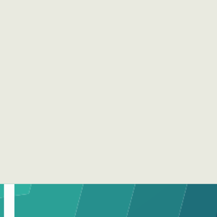
2,411
Colección
IDEICE
Título