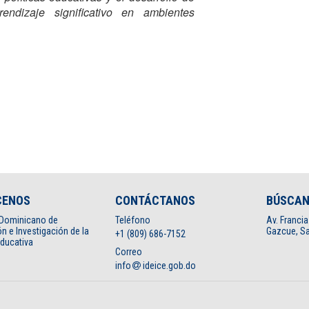
ndizaje significativo en ambientes
CENOS
CONTÁCTANOS
BÚSCA
o Dominicano de
Teléfono
Av. Francia
n e Investigación de la
Gazcue, Sa
+1 (809) 686-7152
Educativa
Correo
info
ideice.gob.do