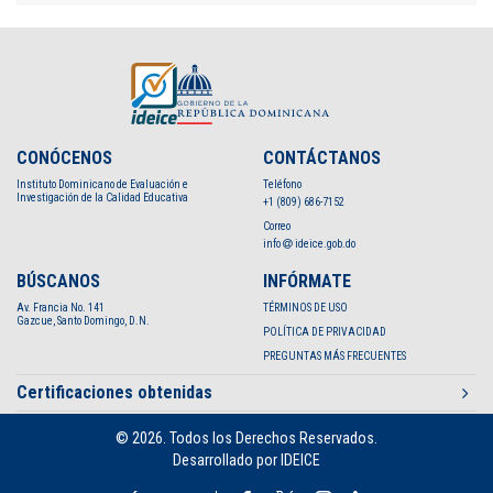
CONÓCENOS
CONTÁCTANOS
Instituto Dominicano de Evaluación e
Teléfono
Investigación de la Calidad Educativa
+1 (809) 686-7152
Correo
info
ideice.gob.do
BÚSCANOS
INFÓRMATE
Av. Francia No. 141
TÉRMINOS DE USO
Gazcue, Santo Domingo, D.N.
POLÍTICA DE PRIVACIDAD
PREGUNTAS MÁS FRECUENTES
Certificaciones obtenidas
© 2026. Todos los Derechos Reservados.
Desarrollado por IDEICE