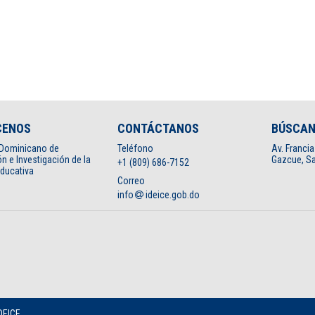
CENOS
CONTÁCTANOS
BÚSCA
o Dominicano de
Teléfono
Av. Francia
n e Investigación de la
Gazcue, Sa
+1 (809) 686-7152
Educativa
Correo
info
ideice.gob.do
DEICE