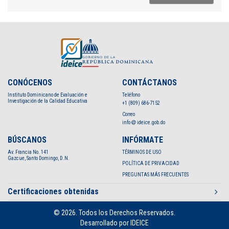
CONÓCENOS
CONTÁCTANOS
Instituto Dominicano de Evaluación e
Teléfono
Investigación de la Calidad Educativa
+1 (809) 686-7152
Correo
info
ideice.gob.do
BÚSCANOS
INFÓRMATE
Av. Francia No. 141
TÉRMINOS DE USO
Gazcue, Santo Domingo, D.N.
POLÍTICA DE PRIVACIDAD
PREGUNTAS MÁS FRECUENTES
Certificaciones obtenidas
© 2026. Todos los Derechos Reservados.
Desarrollado por IDEICE