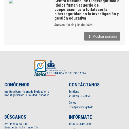
Centro Nacional de Ciberseguridad e
Ideice firman acuerdo de
cooperación para fortalecer la
ciberseguridad en la investigación y
gestión educativa
jueves, 09 de julio de 2026
Mostrar portada
CONÓCENOS
CONTÁCTANOS
Instituto Dominicano de Evaluación e
Teléfono
Investigación de la Calidad Educativa
+1 (809) 686-7152
Correo
info
ideice.gob.do
BÚSCANOS
INFÓRMATE
Av. Francia No. 141
TÉRMINOS DE USO
Gazcue, Santo Domingo, D.N.