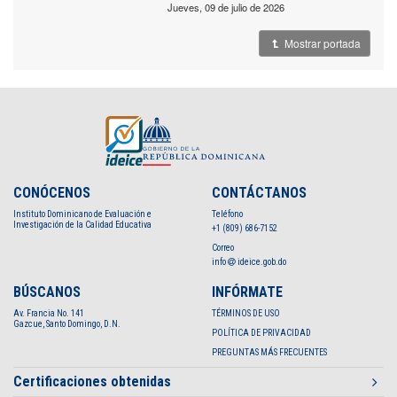
jueves, 09 de julio de 2026
Mostrar portada
CONÓCENOS
CONTÁCTANOS
Instituto Dominicano de Evaluación e
Teléfono
Investigación de la Calidad Educativa
+1 (809) 686-7152
Correo
info
ideice.gob.do
BÚSCANOS
INFÓRMATE
Av. Francia No. 141
TÉRMINOS DE USO
Gazcue, Santo Domingo, D.N.
POLÍTICA DE PRIVACIDAD
PREGUNTAS MÁS FRECUENTES
Certificaciones obtenidas