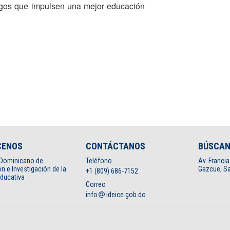
azgos que impulsen una mejor educación
CENOS
CONTÁCTANOS
BÚSCA
o Dominicano de
Teléfono
Av. Francia
n e Investigación de la
Gazcue, Sa
+1 (809) 686-7152
Educativa
Correo
info
ideice.gob.do