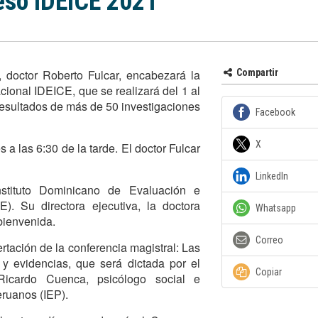
eso IDEICE 2021
 doctor Roberto Fulcar, encabezará la
Compartir
cional IDEICE, que se realizará del 1 al
 resultados de más de 50 investigaciones
Facebook
X
a las 6:30 de la tarde. El doctor Fulcar
LinkedIn
nstituto Dominicano de Evaluación e
). Su directora ejecutiva, la doctora
Whatsapp
bienvenida.
Correo
tación de la conferencia magistral: Las
a y evidencias, que será dictada por el
Copiar
Ricardo Cuenca, psicólogo social e
eruanos (IEP).