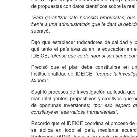
de propuestas con datos científicos sobre la rea
"Para garantizar esto necesito propuestas, que
frente a una administración que le dará la debida
subrayó.
Dijo que establecer indicadores de calidad y pr
qué tanto el país avanza en la educación en e
IDEICE,
"pienso que es de rigor si se asume con 
Precisó que el plan debe constituirse en un 
institucionalidad del IDEICE,
"porque la investig
Minerd".
Sugirió procesos de investigación aplicada que
más inteligentes, propositivos y creativos que 
de oportunas inversiones;
"por eso espero q
constituye en esa valiosa herramientas".
Recordó que el IDEICE coordina el proceso de
se aplica en todo el país, mediante acuer
Profesores (ADP), junto a un socio estratégi