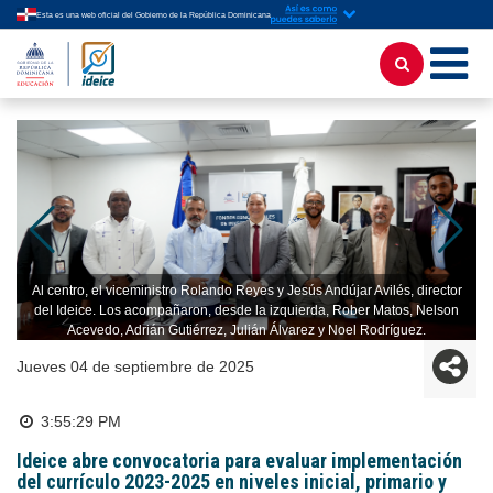
Esta es una web oficial del Gobierno de la República Dominicana
Al centro, el viceministro Rolando Reyes y Jesús Andújar Avilés, director
del Ideice. Los acompañaron, desde la izquierda, Rober Matos, Nelson
Acevedo, Adrián Gutiérrez, Julián Álvarez y Noel Rodríguez.
jueves 04 de septiembre de 2025
3:55:29 PM
Ideice abre convocatoria para evaluar implementación
del currículo 2023-2025 en niveles inicial, primario y