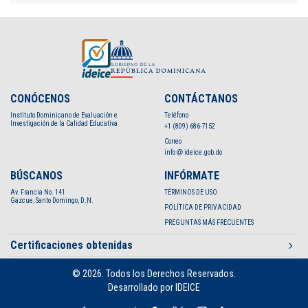
CONÓCENOS
CONTÁCTANOS
Instituto Dominicano de Evaluación e
Teléfono
Investigación de la Calidad Educativa
+1 (809) 686-7152
Correo
info
ideice.gob.do
BÚSCANOS
INFÓRMATE
Av. Francia No. 141
TÉRMINOS DE USO
Gazcue, Santo Domingo, D.N.
POLÍTICA DE PRIVACIDAD
PREGUNTAS MÁS FRECUENTES
Certificaciones obtenidas
© 2026. Todos los Derechos Reservados.
Desarrollado por IDEICE