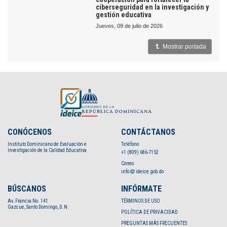
ciberseguridad en la investigación y
gestión educativa
jueves, 09 de julio de 2026
Mostrar portada
CONÓCENOS
CONTÁCTANOS
Instituto Dominicano de Evaluación e
Teléfono
Investigación de la Calidad Educativa
+1 (809) 686-7152
Correo
info
ideice.gob.do
BÚSCANOS
INFÓRMATE
Av. Francia No. 141
TÉRMINOS DE USO
Gazcue, Santo Domingo, D.N.
POLÍTICA DE PRIVACIDAD
PREGUNTAS MÁS FRECUENTES