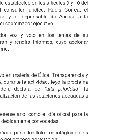
o establecido en los artículos 9 y 10 del
 consultor jurídico, Rudis Correa; el
osa y el responsable de Acceso a la
el coordinador ejecutivo.
endrá voz y voto en los temas de su
án y rendirá informes, cuyo accionar
erno.
vo en materia de Ética, Transparencia y
, durante la actividad, leyó la proclama
orden, declara de
"alta prioridad"
la
ealización de las votaciones apegadas a
sente año, como el día oficial para la
es debidamente convocadas.
eñado por el Instituto Tecnológico de las
o del proceso de votación.