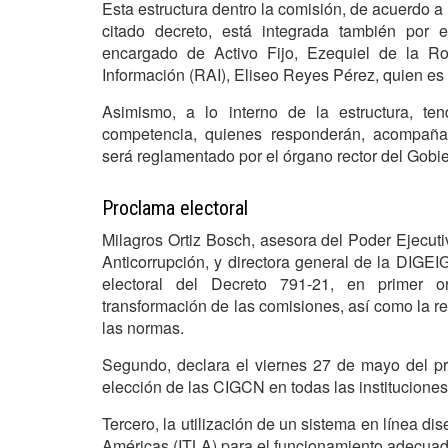
Esta estructura dentro la comisión, de acuerdo a l
citado decreto, está integrada también por el
encargado de Activo Fijo, Ezequiel de la R
Información (RAI), Eliseo Reyes Pérez, quien es 
Asimismo, a lo interno de la estructura, t
competencia, quienes responderán, acompañar
será reglamentado por el órgano rector del Gobi
Proclama electoral
Milagros Ortiz Bosch, asesora del Poder Ejecuti
Anticorrupción, y directora general de la DIGEIG
electoral del Decreto 791-21, en primer 
transformación de las comisiones, así como la r
las normas.
Segundo, declara el viernes 27 de mayo del pre
elección de las CIGCN en todas las institucion
Tercero, la utilización de un sistema en línea dis
Américas (ITLA) para el funcionamiento adecuad