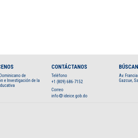
CENOS
CONTÁCTANOS
BÚSCA
o Dominicano de
Teléfono
Av. Francia
n e Investigación de la
Gazcue, Sa
+1 (809) 686-7152
Educativa
Correo
info
ideice.gob.do