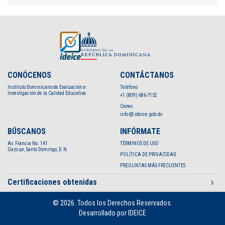
CONÓCENOS
CONTÁCTANOS
Instituto Dominicano de Evaluación e
Teléfono
Investigación de la Calidad Educativa
+1 (809) 686-7152
Correo
info
ideice.gob.do
BÚSCANOS
INFÓRMATE
Av. Francia No. 141
TÉRMINOS DE USO
Gazcue, Santo Domingo, D.N.
POLÍTICA DE PRIVACIDAD
PREGUNTAS MÁS FRECUENTES
Certificaciones obtenidas
© 2026. Todos los Derechos Reservados.
Desarrollado por IDEICE